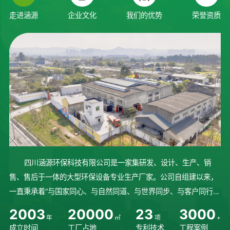
走进涵源
企业文化
我们的优势
荣誉资质
四川涵源环保科技有限公司是一家集研发、设计、生产、销
售、售后于一体的大型环保设备专业生产厂家。公司自组建以来，
一直秉承着“与国家同心、与自然同道、与世界同步、与客户同行”
的理念砥砺前行、稳步发展。始终坚持人才培养，不断研发先进技
2
0
0
3
2
0
0
0
0
2
3
3
0
0
0
年
㎡
项
+
术，完善设备生产制造流程...
成立时间
工厂占地
专利技术
工程案例