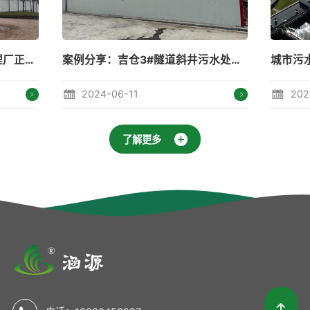
案例分享：吉仓3#隧道斜井污水处理站
城市污水处理---守住碧水蓝天
2024-05-15
20
了解更多