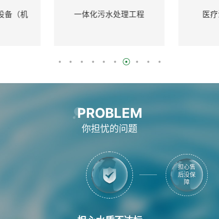
理工程
医疗污水处理设备
地埋
PROBLEM
你担忧的问题
担心水
担心价
质不达
格不实
标
惠