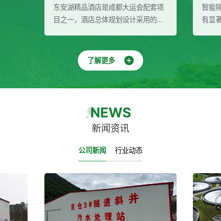
店是成都大运会配套项
智能隔油提升设备在废水处理领域具
总体规划设计采用的是
有显著的作用和优势。它能够高效地
筑布局，充分结合场地
分离污水中的油脂和杂质，实现污水
征，创造出满足成都大
的自动化处理与排放，降低运行成本
的功能空间和场景效
并保护环境。同时，该设备还具有广
了解更多
为酒店提供二次供水成
泛的应用领域和多重效益，为废水处
、稳压泵组、多介质过
理行业带来了新的发展机遇。
消毒器）
NEWS
新闻资讯
公司新闻
行业动态