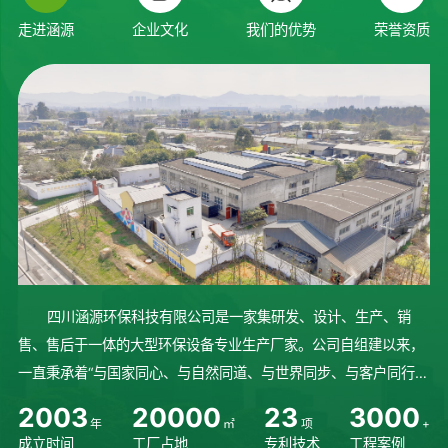
走进涵源
企业文化
我们的优势
荣誉资质
四川涵源环保科技有限公司是一家集研发、设计、生产、销
售、售后于一体的大型环保设备专业生产厂家。公司自组建以来，
一直秉承着“与国家同心、与自然同道、与世界同步、与客户同行”
的理念砥砺前行、稳步发展。始终坚持人才培养，不断研发先进技
2
0
0
3
2
0
0
0
0
2
3
3
0
0
0
年
㎡
项
+
术，完善设备生产制造流程...
成立时间
工厂占地
专利技术
工程案例