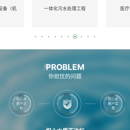
一体化污水处理工程
医疗污水处理设备
PROBLEM
你担忧的问题
担心水
担心价
质不达
格不实
标
惠