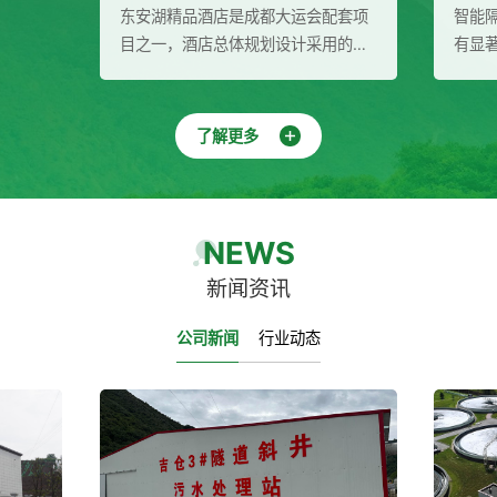
精品酒店是成都大运会配套项
智能隔油提升设备在废水处理领
，酒店总体规划设计采用的是
有显著的作用和优势。它能够高
林式建筑布局，充分结合场地
分离污水中的油脂和杂质，实现
文化特征，创造出满足成都大
的自动化处理与排放，降低运行
待需求的功能空间和场景效
并保护环境。同时，该设备还具
了解更多
源环保为酒店提供二次供水成
泛的应用领域和多重效益，为废
（水箱、稳压泵组、多介质过
理行业带来了新的发展机遇。
紫外线消毒器）
NEWS
新闻资讯
公司新闻
行业动态