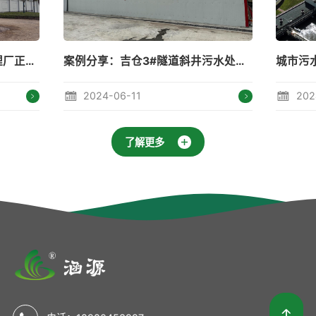
案例分享：吉仓3#隧道斜井污水处理站
城市污水处理---守住碧水蓝天
06-11
2024-05-15
了解更多