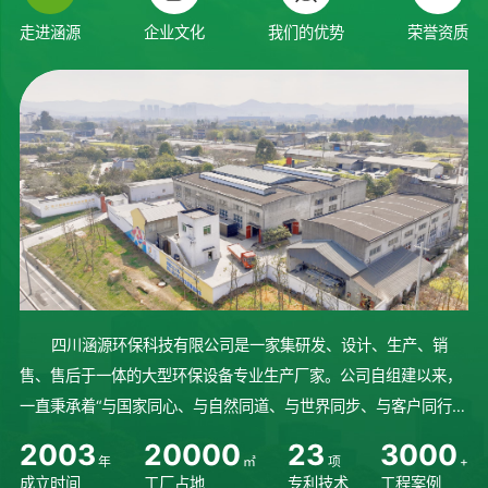
走进涵源
企业文化
我们的优势
荣誉资质
四川涵源环保科技有限公司是一家集研发、设计、生产、销
售、售后于一体的大型环保设备专业生产厂家。公司自组建以来，
一直秉承着“与国家同心、与自然同道、与世界同步、与客户同行”
的理念砥砺前行、稳步发展。始终坚持人才培养，不断研发先进技
2
0
0
3
2
0
0
0
0
2
3
3
0
0
0
年
㎡
项
+
术，完善设备生产制造流程...
成立时间
工厂占地
专利技术
工程案例