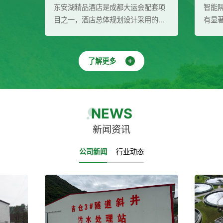
大运会配套项
智能隔油提升设备在废水处理领域具
设计采用的是
有显著的作用和优势。它能够高效地
充分结合场地
分离污水中的油脂和杂质，实现污水
出满足成都大
的自动化处理与排放，降低运行成本
间和场景效
并保护环境。同时，该设备还具有广
了解更多
供二次供水成
泛的应用领域和多重效益，为废水处
组、多介质过
理行业带来了新的发展机遇。
NEWS
新闻资讯
公司新闻
行业动态