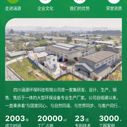
走进涵源
企业文化
我们的优势
荣誉资质
四川涵源环保科技有限公司是一家集研发、设计、生产、销
售、售后于一体的大型环保设备专业生产厂家。公司自组建以来，
一直秉承着“与国家同心、与自然同道、与世界同步、与客户同行”
的理念砥砺前行、稳步发展。始终坚持人才培养，不断研发先进技
2
0
0
3
2
0
0
0
0
2
3
3
0
0
0
年
㎡
项
+
术，完善设备生产制造流程...
成立时间
工厂占地
专利技术
工程案例