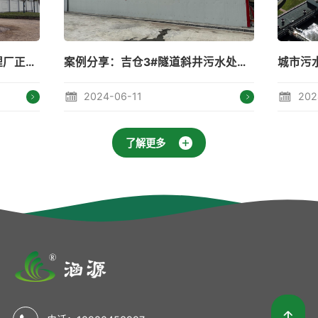
案例分享：吉仓3#隧道斜井污水处理站
城市污水处理---守住碧水蓝天
2024-05-15
202
了解更多