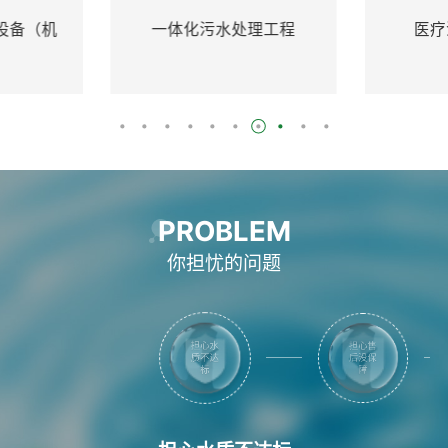
理工程
医疗污水处理设备
地埋
PROBLEM
你担忧的问题
担心水
担心价
质不达
格不实
标
惠