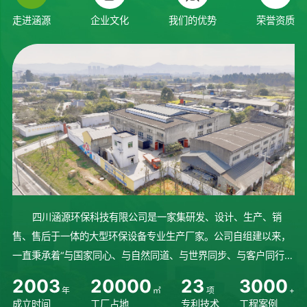
走进涵源
企业文化
我们的优势
荣誉资质
四川涵源环保科技有限公司是一家集研发、设计、生产、销
售、售后于一体的大型环保设备专业生产厂家。公司自组建以来，
一直秉承着“与国家同心、与自然同道、与世界同步、与客户同行”
的理念砥砺前行、稳步发展。始终坚持人才培养，不断研发先进技
2
0
0
3
2
0
0
0
0
2
3
3
0
0
0
年
㎡
项
+
术，完善设备生产制造流程...
成立时间
工厂占地
专利技术
工程案例