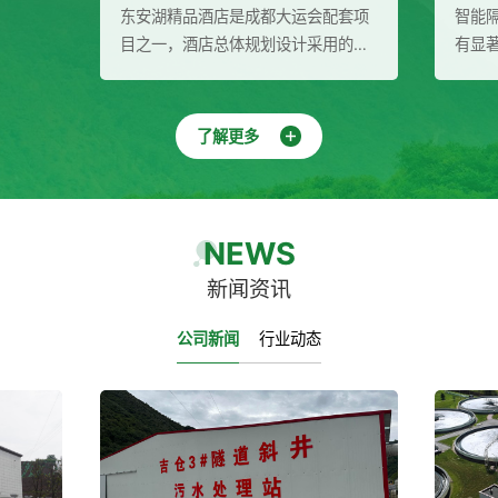
东安湖精品酒店是成都大运会配套项
智能
目之一，酒店总体规划设计采用的是
有显
中国园林式建筑布局，充分结合场地
分离
与地域文化特征，创造出满足成都大
的自
运会接待需求的功能空间和场景效
并保
了解更多
果。涵源环保为酒店提供二次供水成
泛的
套设备（水箱、稳压泵组、多介质过
理行
滤器、紫外线消毒器）
NEWS
新闻资讯
公司新闻
行业动态