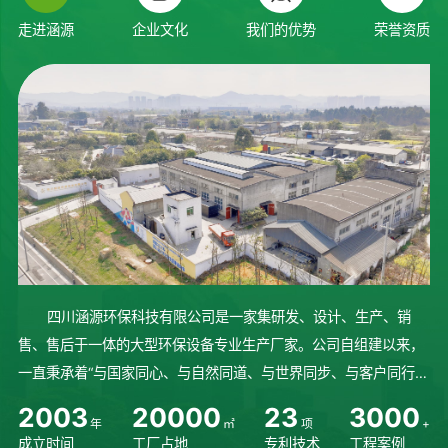
走进涵源
企业文化
我们的优势
荣誉资质
四川涵源环保科技有限公司是一家集研发、设计、生产、销
售、售后于一体的大型环保设备专业生产厂家。公司自组建以来，
一直秉承着“与国家同心、与自然同道、与世界同步、与客户同行”
的理念砥砺前行、稳步发展。始终坚持人才培养，不断研发先进技
2
0
0
3
2
0
0
0
0
2
3
3
0
0
0
年
㎡
项
+
术，完善设备生产制造流程...
成立时间
工厂占地
专利技术
工程案例