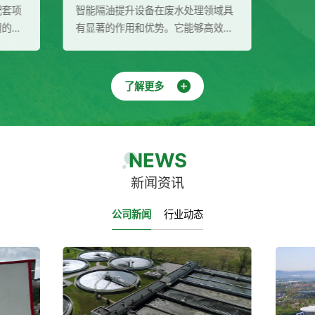
酒店是成都大运会配套项
智能隔油提升设备在废水处理领域
店总体规划设计采用的是
有显著的作用和优势。它能够高效
建筑布局，充分结合场地
分离污水中的油脂和杂质，实现污
特征，创造出满足成都大
的自动化处理与排放，降低运行成
求的功能空间和场景效
并保护环境。同时，该设备还具有
了解更多
保为酒店提供二次供水成
泛的应用领域和多重效益，为废水
箱、稳压泵组、多介质过
理行业带来了新的发展机遇。
线消毒器）
NEWS
新闻资讯
公司新闻
行业动态