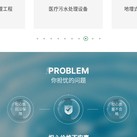
医疗污水处理设备
地埋式污水处理设备
PROBLEM
你担忧的问题
担心售
担心质
后没保
量不合
障
格