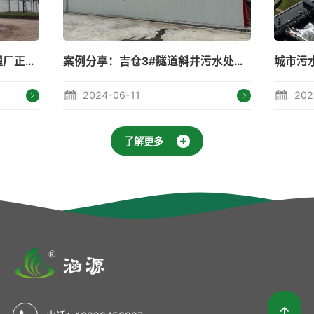
案例分享：吉仓3#隧道斜井污水处理站
城市污水处理---守住碧水蓝天
6-11
2024-05-15
了解更多