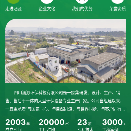
走进涵源
企业文化
我们的优势
荣誉资质
四川涵源环保科技有限公司是一家集研发、设计、生产、销
售、售后于一体的大型环保设备专业生产厂家。公司自组建以来，
一直秉承着“与国家同心、与自然同道、与世界同步、与客户同行”
的理念砥砺前行、稳步发展。始终坚持人才培养，不断研发先进技
2
0
0
3
2
0
0
0
0
2
3
3
0
0
0
年
㎡
项
+
术，完善设备生产制造流程...
成立时间
工厂占地
专利技术
工程案例