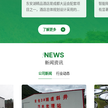
品酒店是成都大运会配套项
智能隔油提升设备在废水处理领域
酒店总体规划设计采用的是
有显著的作用和优势。它能够高效
式建筑布局，充分结合场地
分离污水中的油脂和杂质，实现污
化特征，创造出满足成都大
的自动化处理与排放，降低运行成
需求的功能空间和场景效
并保护环境。同时，该设备还具有
了解更多
环保为酒店提供二次供水成
泛的应用领域和多重效益，为废水
水箱、稳压泵组、多介质过
理行业带来了新的发展机遇。
外线消毒器）
NEWS
新闻资讯
公司新闻
行业动态