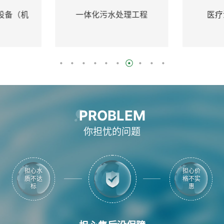
化污水处理工程
医疗污水处理设备
PROBLEM
你担忧的问题
担心售
担心质
后没保
量不合
障
格