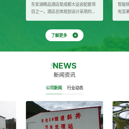
酒店是成都大运会配套项
智能隔油提升设备在废水处理领域
店总体规划设计采用的是
有显著的作用和优势。它能够高效
建筑布局，充分结合场地
分离污水中的油脂和杂质，实现污
特征，创造出满足成都大
的自动化处理与排放，降低运行成
求的功能空间和场景效
并保护环境。同时，该设备还具有
了解更多
保为酒店提供二次供水成
泛的应用领域和多重效益，为废水
箱、稳压泵组、多介质过
理行业带来了新的发展机遇。
线消毒器）
NEWS
新闻资讯
公司新闻
行业动态