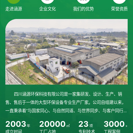
走进涵源
企业文化
我们的优势
荣誉资质
四川涵源环保科技有限公司是一家集研发、设计、生产、销
售、售后于一体的大型环保设备专业生产厂家。公司自组建以来，
一直秉承着“与国家同心、与自然同道、与世界同步、与客户同行”
的理念砥砺前行、稳步发展。始终坚持人才培养，不断研发先进技
2
0
0
3
2
0
0
0
0
2
3
3
0
0
0
年
㎡
项
+
术，完善设备生产制造流程...
成立时间
工厂占地
专利技术
工程案例