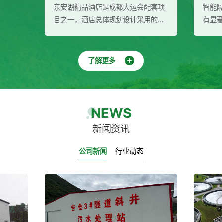
东安湖精品酒店是成都大运会配套项
智能隔油提升设备在废
目之一，酒店总体规划设计采用的是
有显著的作用和优势。
中国园林式建筑布局，充分结合场地
分离污水中的油脂和杂
与地域文化特征，创造出满足成都大
的自动化处理与排放，
运会接待需求的功能空间和场景效
并保护环境。同时，该
了解更多
果。涵源环保为酒店提供二次供水成
泛的应用领域和多重效
套设备（水箱、稳压泵组、多介质过
理行业带来了新的发展
滤器、紫外线消毒器）
NEWS
新闻资讯
公司新闻
行业动态