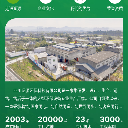
走进涵源
企业文化
我们的优势
荣誉资质
四川涵源环保科技有限公司是一家集研发、设计、生产、销
售、售后于一体的大型环保设备专业生产厂家。公司自组建以来，
一直秉承着“与国家同心、与自然同道、与世界同步、与客户同行”
的理念砥砺前行、稳步发展。始终坚持人才培养，不断研发先进技
2
0
0
3
2
0
0
0
0
2
3
3
0
0
0
年
㎡
项
+
术，完善设备生产制造流程...
成立时间
工厂占地
专利技术
工程案例